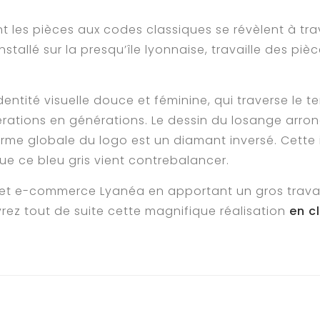
t les pièces aux codes classiques se révèlent à trav
 installé sur la presqu’île lyonnaise, travaille des pi
entité visuelle douce et féminine, qui traverse le 
rations en générations. Le dessin du losange arrond
orme globale du logo est un diamant inversé. Cette i
que ce bleu gris vient contrebalancer.
rnet e-commerce Lyanéa en apportant un gros travail
ez tout de suite cette magnifique réalisation
en c